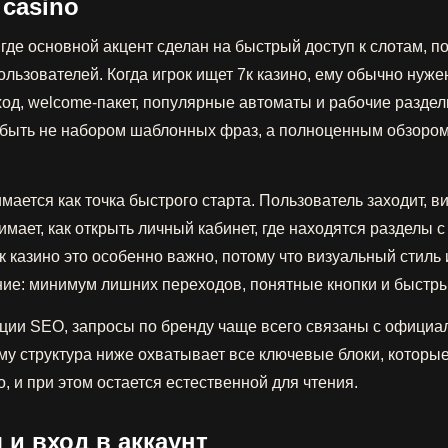
casino
 где основной акцент сделан на быстрый доступ к слотам, 
ьзователей. Когда игрок ищет 7к казино, ему обычно нужен 
ход, welcome-пакет, популярные автоматы и рабочие разде
н быть не набором шаблонных фраз, а полноценным обзором
ется как точка быстрого старта. Пользователь заходит, в
мает, как открыть личный кабинет, где находятся разделы с
к казино это особенно важно, потому что визуальный стил
ие: минимум лишних переходов, понятные кнопки и быстрый
иции SEO, запросы по бренду чаще всего связаны с официа
му структура ниже охватывает все ключевые блоки, которые
, и при этом остается естественной для чтения.
 и вход в аккаунт