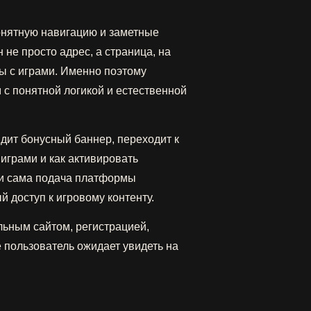
понятную навигацию и заметные
не просто адрес, а страница, на
лы с играми. Именно поэтому
 с понятной логикой и естественной
идит бонусный баннер, переходит к
 играми и как активировать
ь и сама подача платформы
 доступ к игровому контенту.
льным сайтом, регистрацией,
 пользователь ожидает увидеть на