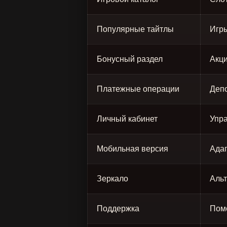
Популярные тайтлы
Игры
Бонусный раздел
Акц
Платежные операции
Депо
Личный кабинет
Упра
Мобильная версия
Ада
Зеркало
Альт
Поддержка
Помо