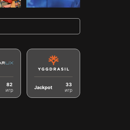
82
33
Jackpot
игр
игр