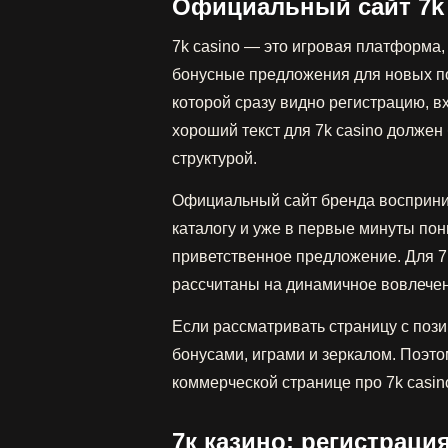
Официальный сайт 7k 
7k casino — это игровая платформа,
бонусные предложения для новых пол
которой сразу видно регистрацию, в
хороший текст для 7k casino долже
структурой.
Официальный сайт бренда воспринима
каталогу и уже в первые минуты пони
приветственное предложение. Для 7
рассчитаны на динамичное вовлечен
Если рассматривать страницу с поз
бонусами, играми и зеркалом. Поэто
коммерческой странице про 7k casino
7к казино: регистрация