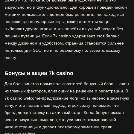
Важно и то, что каталог должен быть удобным не только
визуально, но и функционально. Для хорошей поведенческой
метрики пользователь должен быстро понять, где находятся
новинки, где популярные игры, какие автоматы чаще
выбирают другие игроки и как перейти в нужный раздел без
лишней путаницы. Если 7k casino удерживает этот баланс
между дизайном и удобством, страница становится сильнее
не только для SEO, но и по реальному пользовательскому
опыту.
Бонусы и акции 7k casino
Для большинства новых пользователей бонусный блок — один
из главных факторов, влияющих на решение о регистрации. В
7k casino welcome-предложение логично вынесено в заметную
зону, и это правильный подход: игрок сразу понимает, что
бренд делает ставку на активный старт. Когда бонус показан
ясно и визуально выделен, это усиливает коммерческий
интент страницы и делает платформу заметнее среди