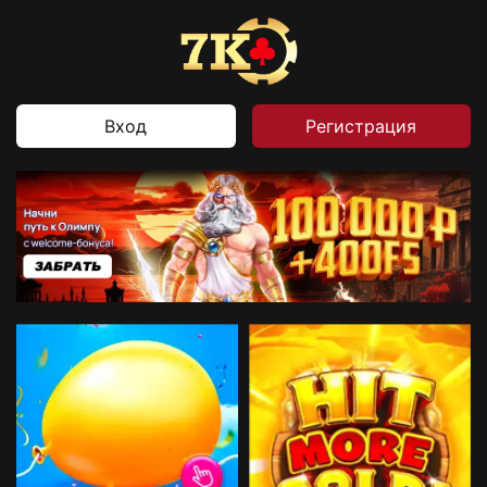
Вход
Регистрация