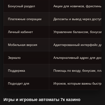
Бонусный раздел
Акции для новичков, фриспины,
Платежные операции
Депозиты и вывод через доступн
Личный кабинет
Управление балансом, бонусами
Мобильная версия
Адаптированный интерфейс для
Зеркало
Альтернативный адрес для дост
Поддержка
Помощь по входу, бонусам, плат
Подходит для
Игроков, которым важны быстрый
Игры и игровые автоматы 7к казино