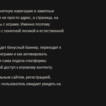
понятную навигацию и заметные
не просто адрес, а страница, на
лы с играми. Именно поэтому
 с понятной логикой и естественной
идит бонусный баннер, переходит к
 играми и как активировать
ь и сама подача платформы
 доступ к игровому контенту.
льным сайтом, регистрацией,
 пользователь ожидает увидеть на