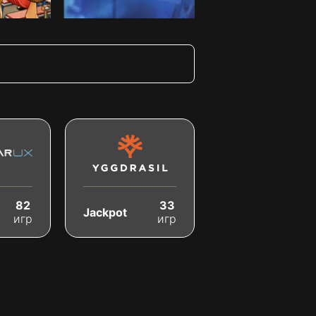
82
33
Jackpot
игр
игр