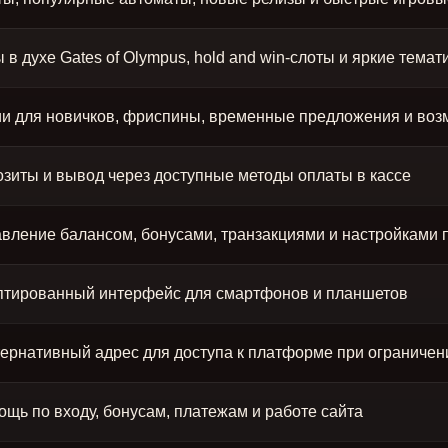
 в духе Gates of Olympus, hold and win-слоты и яркие тема
ии для новичков, фриспины, временные предложения и во
зиты и вывод через доступные методы оплаты в кассе
вление балансом, бонусами, транзакциями и настройками
птированный интерфейс для смартфонов и планшетов
ернативный адрес для доступа к платформе при ограничен
щь по входу, бонусам, платежам и работе сайта