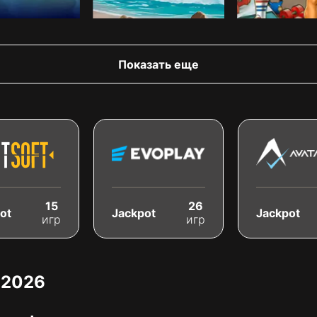
Показать еще
15
26
ot
Jackpot
Jackpot
игр
игр
 2026