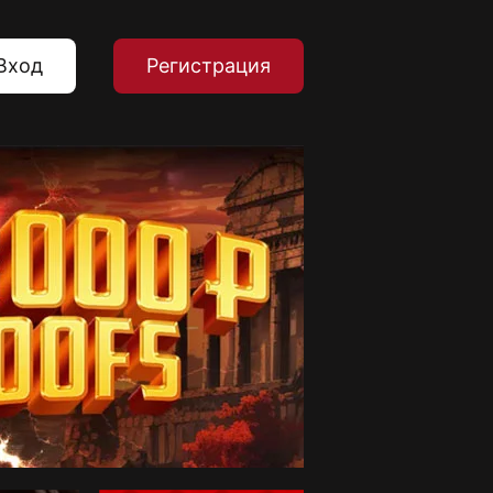
Вход
Регистрация