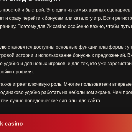
ь простой и быстрой. Это один из самых важных сценариев 
нет и сразу перейти к бонусам или каталогу игр. Если реги
траницу. Поэтому для 7k casino особенно важно, чтобы путь
елю становятся доступны основные функции платформы: уп
 игровой истории и использование бонусных предложений. В
 удобно и для новых игроков, и для тех, кто уже зарегистр
тройки профиля.
также играет ключевую роль. Многие пользователи впервые
 одинаково удобно работать на небольшом экране. Чем про
 тем лучше поведенческие сигналы для сайта.
k casino