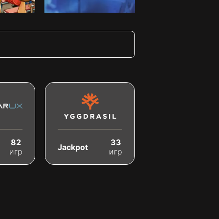
82
33
Jackpot
игр
игр