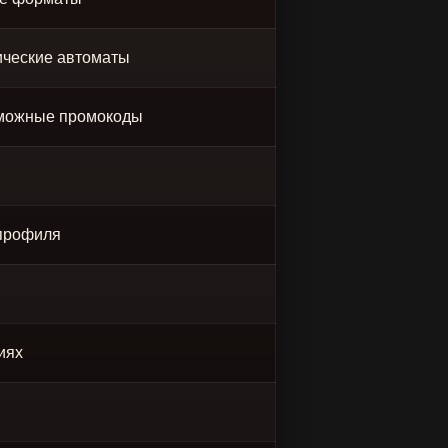
тические автоматы
зможные промокоды
 профиля
иях