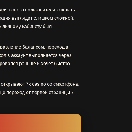
для нового пользователя: открыть
страция выглядит слишком сложной,
 к личному кабинету был
равление балансом, переход в
ход в аккаунт выполняется через
ировался раньше и хочет быстро
 открывают 7k casino со смартфона,
ще переход от первой страницы к