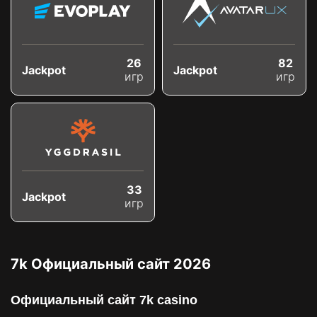
26
82
Jackpot
Jackpot
игр
игр
33
Jackpot
игр
7k Официальный сайт 2026
Официальный сайт 7k casino