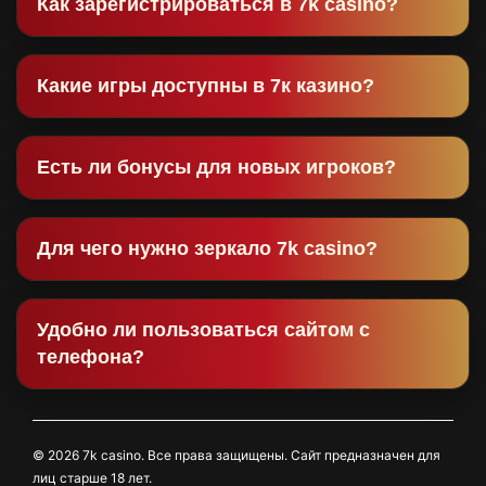
Как зарегистрироваться в 7k casino?
Какие игры доступны в 7к казино?
Есть ли бонусы для новых игроков?
Для чего нужно зеркало 7k casino?
Удобно ли пользоваться сайтом с
телефона?
© 2026 7k casino. Все права защищены. Сайт предназначен для
лиц старше 18 лет.