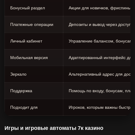
Бонусный раздел
Акции для новичков, фриспины,
Платежные операции
Депозиты и вывод через доступн
Личный кабинет
Управление балансом, бонусами
Мобильная версия
Адаптированный интерфейс для
Зеркало
Альтернативный адрес для дост
Поддержка
Помощь по входу, бонусам, плат
Подходит для
Игроков, которым важны быстрый
Игры и игровые автоматы 7к казино