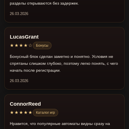
разделы открываются без задержек.
26.03.2026
LucasGrant
★★★★☆
Бонусы
Бонусный блок сделан заметно и понятно. Условия не
спрятаны слишком глубоко, поэтому легко понять, с чего
начать после регистрации.
26.03.2026
ConnorReed
★★★★★
Каталог игр
Нравится, что популярные автоматы видны сразу на