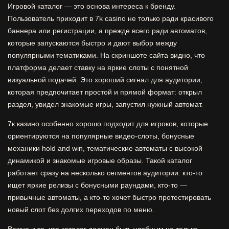
Игровой каталог — это основа интереса к бренду.
Пользователь приходит в 7k casino не только ради красивого
баннера или регистрации, а прежде всего ради автоматов,
которые запускаются быстро и дают выбор между
популярными тематиками. На скриншоте сайта видно, что
платформа делает ставку на яркие слоты с понятной
визуальной подачей. Это хороший сигнал для аудитории,
которая предпочитает простой и прямой формат: открыл
раздел, увидел знакомые игры, запустил нужный автомат.
7к казино особенно хорошо подходит для игроков, которые
ориентируются на популярные видео-слоты, бонусные
механики hold and win, тематические автоматы с высокой
динамикой и знакомые игровые образы. Такой каталог
работает сразу на несколько сегментов аудитории: кто-то
ищет яркие релизы с бонусными раундами, кто-то —
привычные автоматы, а кто-то хочет быстро протестировать
новый слот без долгих переходов по меню.