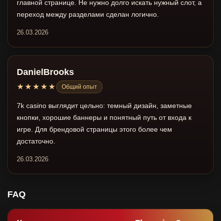
главной странице. Не нужно долго искать нужный слот, а
переход между разделами сделан логично.
26.03.2026
DanielBrooks
★★★★★
Общий опыт
7k casino выглядит цельно: темный дизайн, заметные
кнопки, хорошие баннеры и понятный путь от входа к
игре. Для брендовой страницы этого более чем
достаточно.
26.03.2026
FAQ