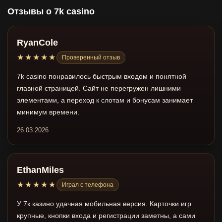
Отзывы о 7k casino
RyanCole
★★★★★
Проверенный отзыв
7k casino понравилось быстрым входом и понятной
главной страницей. Сайт не перегружен лишними
элементами, а переход к слотам и бонусам занимает
минимум времени.
26.03.2026
EthanMiles
★★★★★
Играл с телефона
У 7к казино удачная мобильная версия. Карточки игр
крупные, кнопки входа и регистрации заметны, а сами