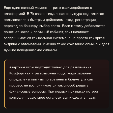
Еще один важный момент — ритм взаимодействия с
платформой. В 7k casino визуальная структура подталкивает
пользователя к быстрым действиям: вход, регистрация,
переход по баннеру, выбор слота. Если к этому добавляется
понятная касса и логичный кабинет, сайт начинает
восприниматься как цельная система, а не просто как яркая
витрина с автоматами. Именно такое сочетание обычно и дает
лучшие поведенческие сигналы.
Азартные игры подходят только для развлечения.
Комфортная игра возможна тогда, когда заранее
определены лимиты по времени и бюджету, а сам
процесс не воспринимается как способ решить
финансовые вопросы. При первых признаках потери
контроля правильнее остановиться и сделать паузу.