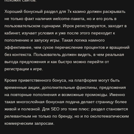
похожих сайтов.
Хороший бонусный раздел для 7к казино должен раскрывать
не только факт наличия welcome-пакета, но и его роль в
пользовательском сценарии. Игрок регистрируется, заходит в
кабинет, изучает условия и уже после этого переходит к
пополнению и запуску игры. Такая логика намного
эффективнее, чем сухое перечисление процентов и вращений
без контекста. Пользователь должен видеть, в чем реальная
выгода предложения и как быстро можно перейти от
регистрации к игре.
Кроме приветственного бонуса, на платформе могут быть
временные акции, дополнительные фриспины, предложения
на повторные пополнения и возможные промокоды. Именно
такая многослойная бонусная подача делает страницу более
живой и полезной. Для SEO это тоже плюс: раздел становится
релевантным не только по бренду, но и по околотематическим
коммерческим запросам.