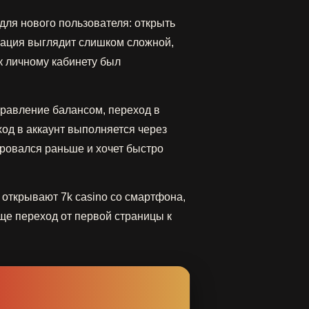
для нового пользователя: открыть
страция выглядит слишком сложной,
 к личному кабинету был
равление балансом, переход в
ход в аккаунт выполняется через
ировался раньше и хочет быстро
 открывают 7k casino со смартфона,
ще переход от первой страницы к