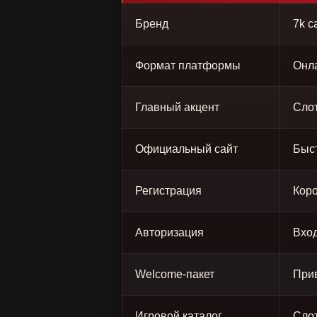
Бренд
7k c
Формат платформы
Онла
Главный акцент
Слот
Официальный сайт
Быст
Регистрация
Коро
Авторизация
Вход
Welcome-пакет
Прив
Игровой каталог
Сло