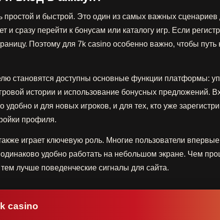
ь простой и быстрой. Это один из самых важных сценариев 
нет и сразу перейти к бонусам или каталогу игр. Если реги
траницу. Поэтому для 7k casino особенно важно, чтобы путь
елю становятся доступны основные функции платформы: уп
 игровой истории и использование бонусных предложений. В
 удобно и для новых игроков, и для тех, кто уже зарегистр
тройки профиля.
также играет ключевую роль. Многие пользователи впервые
 одинаково удобно работать на небольшом экране. Чем про
 тем лучше поведенческие сигналы для сайта.
k casino