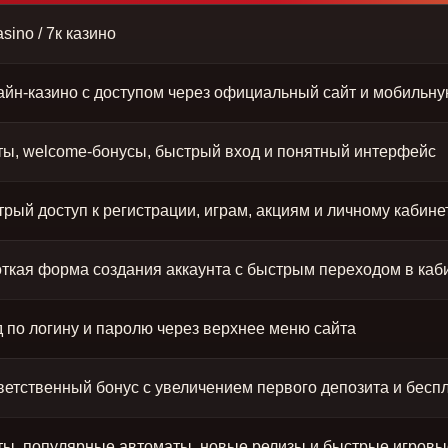
asino / 7к казино
йн-казино с доступом через официальный сайт и мобильн
ы, welcome-бонусы, быстрый вход и понятный интерфейс
рый доступ к регистрации, играм, акциям и личному кабине
ткая форма создания аккаунта с быстрым переходом в каб
 по логину и паролю через верхнее меню сайта
етственный бонус с увеличением первого депозита и бес
ты, популярные автоматы, новые релизы и быстрые игров