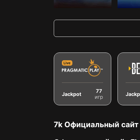
77
Jackpot
Jackp
игр
7k Официальный сайт