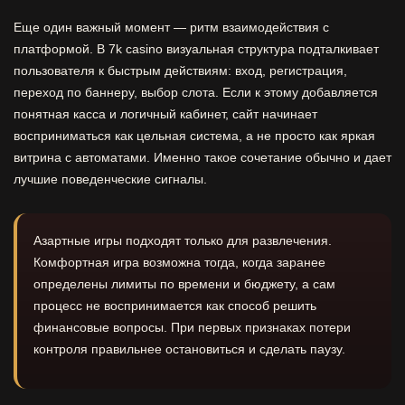
Еще один важный момент — ритм взаимодействия с
платформой. В 7k casino визуальная структура подталкивает
пользователя к быстрым действиям: вход, регистрация,
переход по баннеру, выбор слота. Если к этому добавляется
понятная касса и логичный кабинет, сайт начинает
восприниматься как цельная система, а не просто как яркая
витрина с автоматами. Именно такое сочетание обычно и дает
лучшие поведенческие сигналы.
Азартные игры подходят только для развлечения.
Комфортная игра возможна тогда, когда заранее
определены лимиты по времени и бюджету, а сам
процесс не воспринимается как способ решить
финансовые вопросы. При первых признаках потери
контроля правильнее остановиться и сделать паузу.