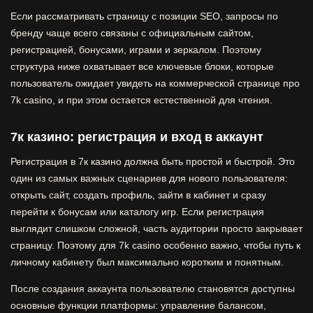
Если рассматривать страницу с позиции SEO, запросы по
бренду чаще всего связаны с официальным сайтом,
регистрацией, бонусами, играми и зеркалом. Поэтому
структура ниже охватывает все ключевые блоки, которые
пользователь ожидает увидеть на коммерческой странице про
7k casino, и при этом остается естественной для чтения.
7к казино: регистрация и вход в аккаунт
Регистрация в 7к казино должна быть простой и быстрой. Это
один из самых важных сценариев для нового пользователя:
открыть сайт, создать профиль, зайти в кабинет и сразу
перейти к бонусам или каталогу игр. Если регистрация
выглядит слишком сложной, часть аудитории просто закрывает
страницу. Поэтому для 7k casino особенно важно, чтобы путь к
личному кабинету был максимально коротким и понятным.
После создания аккаунта пользователю становятся доступны
основные функции платформы: управление балансом,