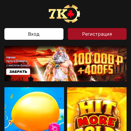
Вход
Регистрация