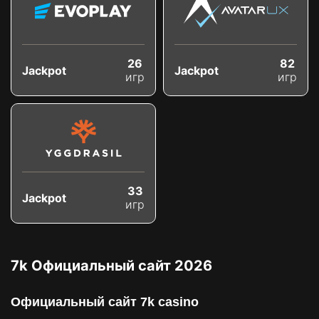
26
82
Jackpot
Jackpot
игр
игр
33
Jackpot
игр
7k Официальный сайт 2026
Официальный сайт 7k casino