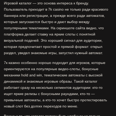
Игровой каталог — это основа интереса к бренду.
Пользователь приходит в 7k casino не только ради красивого
баннера или регистрации, а прежде всего ради автоматов,
которые запускаются быстро и дают выбор между
популярными тематиками. На скриншоте сайта видно, что
платформа делает ставку на яркие слоты с понятной
визуальной подачей. Это хороший сигнал для аудитории,
которая предпочитает простой и прямой формат: открыл
раздел, увидел знакомые игры, запустил нужный автомат.
7к казино особенно хорошо подходит для игроков, которые
ориентируются на популярные видео-слоты, бонусные
механики hold and win, тематические автоматы с высокой
динамикой и знакомые игровые образы. Такой каталог
работает сразу на несколько сегментов аудитории: кто-то
ищет яркие релизы с бонусными раундами, кто-то —
привычные автоматы, а кто-то хочет быстро протестировать
новый слот без долгих переходов по меню.