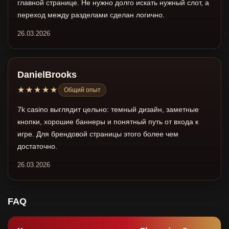
главной странице. Не нужно долго искать нужный слот, а
переход между разделами сделан логично.
26.03.2026
DanielBrooks
★★★★★
Общий опыт
7k casino выглядит цельно: темный дизайн, заметные
кнопки, хорошие баннеры и понятный путь от входа к
игре. Для брендовой страницы этого более чем
достаточно.
26.03.2026
FAQ