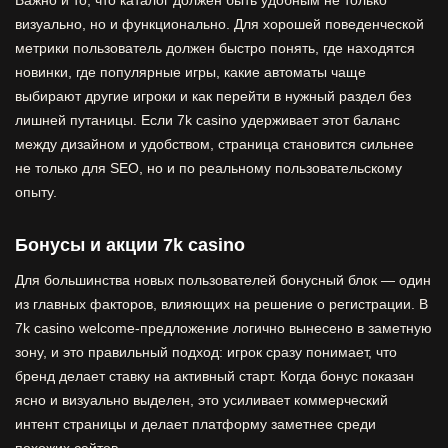
Важно и то, что каталог должен быть удобным не только
визуально, но и функционально. Для хорошей поведенческой
метрики пользователь должен быстро понять, где находятся
новинки, где популярные игры, какие автоматы чаще
выбирают другие игроки и как перейти в нужный раздел без
лишней путаницы. Если 7k casino удерживает этот баланс
между дизайном и удобством, страница становится сильнее
не только для SEO, но и по реальному пользовательскому
опыту.
Бонусы и акции 7k casino
Для большинства новых пользователей бонусный блок — один
из главных факторов, влияющих на решение о регистрации. В
7k casino welcome-предложение логично вынесено в заметную
зону, и это правильный подход: игрок сразу понимает, что
бренд делает ставку на активный старт. Когда бонус показан
ясно и визуально выделен, это усиливает коммерческий
интент страницы и делает платформу заметнее среди