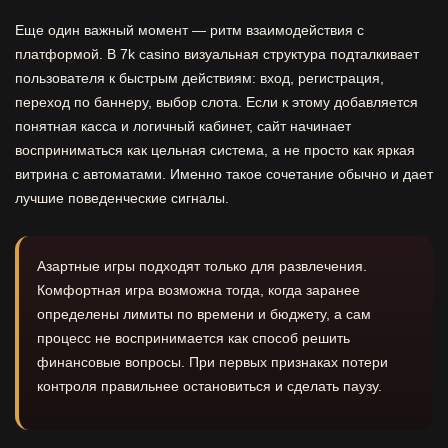
Еще один важный момент — ритм взаимодействия с
платформой. В 7k casino визуальная структура подталкивает
пользователя к быстрым действиям: вход, регистрация,
переход по баннеру, выбор слота. Если к этому добавляется
понятная касса и логичный кабинет, сайт начинает
восприниматься как цельная система, а не просто как яркая
витрина с автоматами. Именно такое сочетание обычно и дает
лучшие поведенческие сигналы.
Азартные игры подходят только для развлечения.
Комфортная игра возможна тогда, когда заранее
определены лимиты по времени и бюджету, а сам
процесс не воспринимается как способ решить
финансовые вопросы. При первых признаках потери
контроля правильнее остановиться и сделать паузу.