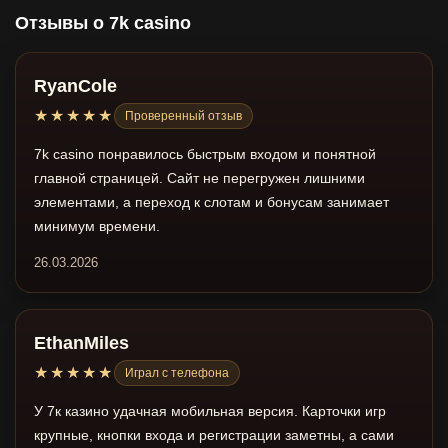
Отзывы о 7k casino
RyanCole
★★★★★
Проверенный отзыв
7k casino понравилось быстрым входом и понятной
главной страницей. Сайт не перегружен лишними
элементами, а переход к слотам и бонусам занимает
минимум времени.
26.03.2026
EthanMiles
★★★★★
Играл с телефона
У 7к казино удачная мобильная версия. Карточки игр
крупные, кнопки входа и регистрации заметны, а сами