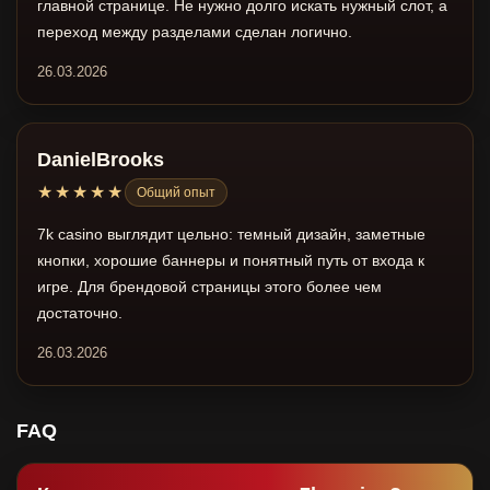
главной странице. Не нужно долго искать нужный слот, а
переход между разделами сделан логично.
26.03.2026
DanielBrooks
★★★★★
Общий опыт
7k casino выглядит цельно: темный дизайн, заметные
кнопки, хорошие баннеры и понятный путь от входа к
игре. Для брендовой страницы этого более чем
достаточно.
26.03.2026
FAQ