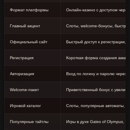
Формат платформы
Онлайн-казино с доступом чере
Главный акцент
Слоты, welcome-бонусы, быстры
Официальный сайт
Быстрый доступ к регистрации, и
Регистрация
Короткая форма создания аккаун
Авторизация
Вход по логину и паролю через 
Welcome-пакет
Приветственный бонус с увелич
Игровой каталог
Слоты, популярные автоматы, н
Популярные тайтлы
Игры в духе Gates of Olympus, h