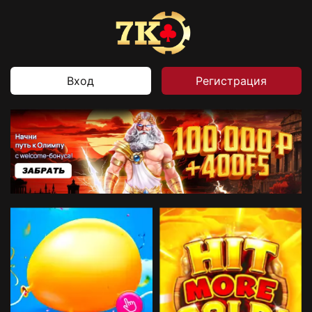
Вход
Регистрация