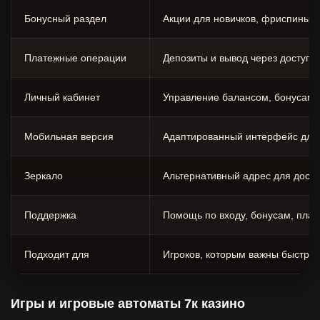
Бонусный раздел
Акции для новичков, фриспины,
Платежные операции
Депозиты и вывод через доступн
Личный кабинет
Управление балансом, бонусами
Мобильная версия
Адаптированный интерфейс для
Зеркало
Альтернативный адрес для дост
Поддержка
Помощь по входу, бонусам, плат
Подходит для
Игроков, которым важны быстрый
Игры и игровые автоматы 7к казино