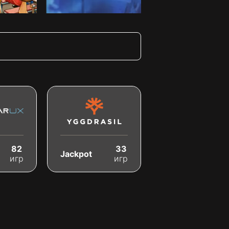
82
33
Jackpot
игр
игр