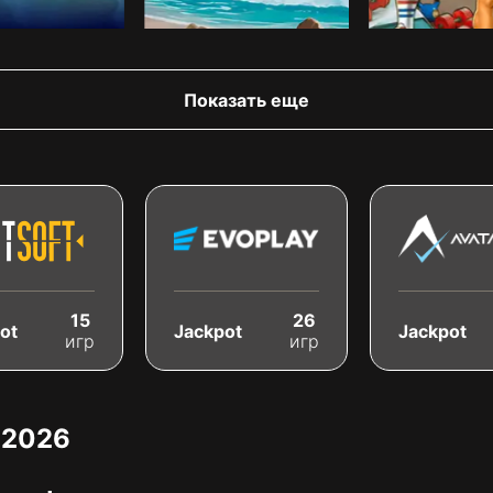
Показать еще
15
26
ot
Jackpot
Jackpot
игр
игр
 2026