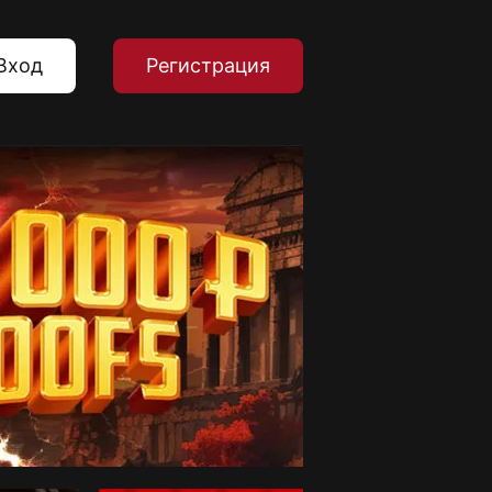
Вход
Регистрация