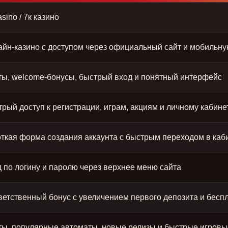
asino / 7к казино
йн-казино с доступом через официальный сайт и мобильн
ы, welcome-бонусы, быстрый вход и понятный интерфейс
рый доступ к регистрации, играм, акциям и личному кабине
ткая форма создания аккаунта с быстрым переходом в каб
 по логину и паролю через верхнее меню сайта
етственный бонус с увеличением первого депозита и бес
ты, популярные автоматы, новые релизы и быстрые игров