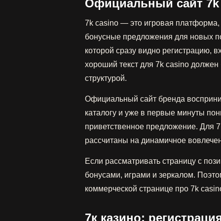
Официальный сайт 7k 
7k casino — это игровая платформа,
бонусные предложения для новых пол
которой сразу видно регистрацию, в
хороший текст для 7k casino долже
структурой.
Официальный сайт бренда воспринима
каталогу и уже в первые минуты пони
приветственное предложение. Для 7
рассчитаны на динамичное вовлечен
Если рассматривать страницу с поз
бонусами, играми и зеркалом. Поэто
коммерческой странице про 7k casino
7к казино: регистрация