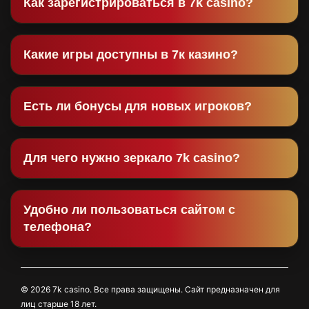
Как зарегистрироваться в 7k casino?
Какие игры доступны в 7к казино?
Есть ли бонусы для новых игроков?
Для чего нужно зеркало 7k casino?
Удобно ли пользоваться сайтом с
телефона?
© 2026 7k casino. Все права защищены. Сайт предназначен для
лиц старше 18 лет.