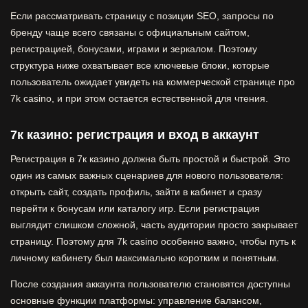
Если рассматривать страницу с позиции SEO, запросы по
бренду чаще всего связаны с официальным сайтом,
регистрацией, бонусами, играми и зеркалом. Поэтому
структура ниже охватывает все ключевые блоки, которые
пользователь ожидает увидеть на коммерческой странице про
7k casino, и при этом остается естественной для чтения.
7к казино: регистрация и вход в аккаунт
Регистрация в 7к казино должна быть простой и быстрой. Это
один из самых важных сценариев для нового пользователя:
открыть сайт, создать профиль, зайти в кабинет и сразу
перейти к бонусам или каталогу игр. Если регистрация
выглядит слишком сложной, часть аудитории просто закрывает
страницу. Поэтому для 7k casino особенно важно, чтобы путь к
личному кабинету был максимально коротким и понятным.
После создания аккаунта пользователю становятся доступны
основные функции платформы: управление балансом,