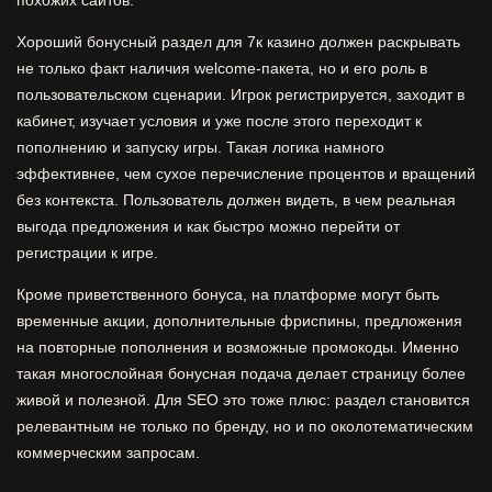
похожих сайтов.
Хороший бонусный раздел для 7к казино должен раскрывать
не только факт наличия welcome-пакета, но и его роль в
пользовательском сценарии. Игрок регистрируется, заходит в
кабинет, изучает условия и уже после этого переходит к
пополнению и запуску игры. Такая логика намного
эффективнее, чем сухое перечисление процентов и вращений
без контекста. Пользователь должен видеть, в чем реальная
выгода предложения и как быстро можно перейти от
регистрации к игре.
Кроме приветственного бонуса, на платформе могут быть
временные акции, дополнительные фриспины, предложения
на повторные пополнения и возможные промокоды. Именно
такая многослойная бонусная подача делает страницу более
живой и полезной. Для SEO это тоже плюс: раздел становится
релевантным не только по бренду, но и по околотематическим
коммерческим запросам.