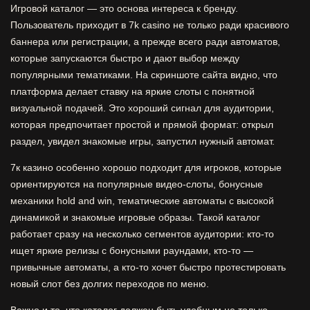
Игровой каталог — это основа интереса к бренду.
Пользователь приходит в 7k casino не только ради красивого
баннера или регистрации, а прежде всего ради автоматов,
которые запускаются быстро и дают выбор между
популярными тематиками. На скриншоте сайта видно, что
платформа делает ставку на яркие слоты с понятной
визуальной подачей. Это хороший сигнал для аудитории,
которая предпочитает простой и прямой формат: открыл
раздел, увидел знакомые игры, запустил нужный автомат.
7к казино особенно хорошо подходит для игроков, которые
ориентируются на популярные видео-слоты, бонусные
механики hold and win, тематические автоматы с высокой
динамикой и знакомые игровые образы. Такой каталог
работает сразу на несколько сегментов аудитории: кто-то
ищет яркие релизы с бонусными раундами, кто-то —
привычные автоматы, а кто-то хочет быстро протестировать
новый слот без долгих переходов по меню.