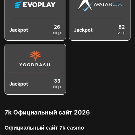
26
82
Jackpot
Jackpot
игр
игр
33
Jackpot
игр
7k Официальный сайт 2026
Официальный сайт 7k casino