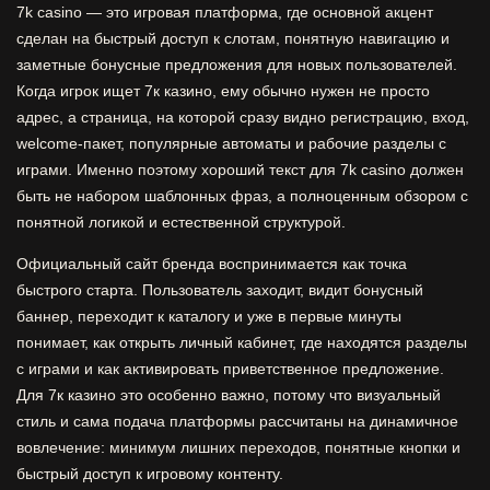
7k casino — это игровая платформа, где основной акцент
сделан на быстрый доступ к слотам, понятную навигацию и
заметные бонусные предложения для новых пользователей.
Когда игрок ищет 7к казино, ему обычно нужен не просто
адрес, а страница, на которой сразу видно регистрацию, вход,
welcome-пакет, популярные автоматы и рабочие разделы с
играми. Именно поэтому хороший текст для 7k casino должен
быть не набором шаблонных фраз, а полноценным обзором с
понятной логикой и естественной структурой.
Официальный сайт бренда воспринимается как точка
быстрого старта. Пользователь заходит, видит бонусный
баннер, переходит к каталогу и уже в первые минуты
понимает, как открыть личный кабинет, где находятся разделы
с играми и как активировать приветственное предложение.
Для 7к казино это особенно важно, потому что визуальный
стиль и сама подача платформы рассчитаны на динамичное
вовлечение: минимум лишних переходов, понятные кнопки и
быстрый доступ к игровому контенту.